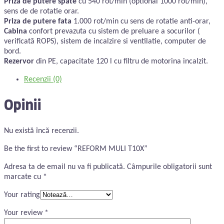
Priza de putere
spate
cu 540 rot/min (optional 1000 rot/min),
sens de de rotatie orar.
Priza de putere fata
1.000 rot/min cu sens de rotatie anti-orar,
Cabina
confort prevazuta cu sistem de preluare a socurilor (
verificată ROPS), sistem de incalzire si ventilatie, computer de
bord.
Rezervor
din PE, capacitate 120 l cu filtru de motorina incalzit.
Recenzii (0)
Opinii
Nu există încă recenzii.
Be the first to review “REFORM MULI T10X”
Adresa ta de email nu va fi publicată.
Câmpurile obligatorii sunt
marcate cu
*
Your rating
Your review
*