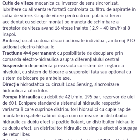
Cutie de viteze
mecanica cu inversor de sens sincronizat,
lubrifiere cu alimentare fortată controlata cu filtru de aspiratie in
cutia de viteze. Grup de viteze pentru drum public si teren
accidentat cu selector montat pe maneta de schimbare a
treptelor de viteza avand 16 viteze inainte ( 2.9 – 40 km/h) si 8
inapoi.
Ambreaj
uscat cu doua discuri actionate individual, ambreaj PTO
actionat electro-hidraulic
Tractiune 4×4 permanent
cu posibilitate de decuplare prin
comanda electro-hidraulica asupra diferențialului central.
Suspensie
independenta prevazauta cu sistem de reglare a
nivelului, cu sistem de blocare a suspensiei fata sau optional cu
sistem de blocare pe ambele axe.
Direcție
hidrostatica cu circuit Load Sensing, sincronizare
hidraulica a cilindrilor.
Pompa hidraulica
cu debit de 42 l/min, 195 bar, rezervor de ulei
de 60 l. Echipare standard a sistemului hidraulic respectiv
varianta B care cuprinde distribuitori hidraulici cu cuple rapide
montate in spatele cabinei dupa cum urmeaza: un distribuitor
hidraulic cu dublu efect si pozitie flotant, un distribuitor hidraulic
cu dublu efect, un distribuitor hidraulic cu simplu efect si o supapa
de retur liber.