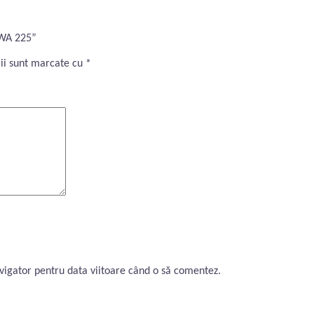
MWA 225”
ii sunt marcate cu
*
avigator pentru data viitoare când o să comentez.