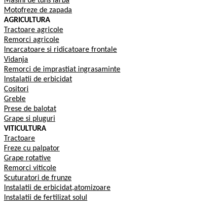
Masini de tuns iarba
Motofreze de zapada
AGRICULTURA
Tractoare agricole
Remorci agricole
Incarcatoare si ridicatoare frontale
Vidanja
Remorci de imprastiat ingrasaminte
Instalatii de erbicidat
Cositori
Greble
Prese de balotat
Grape si pluguri
VITICULTURA
Tractoare
Freze cu palpator
Grape rotative
Remorci viticole
Scuturatori de frunze
Instalatii de erbicidat,atomizoare
Instalatii de fertilizat solul